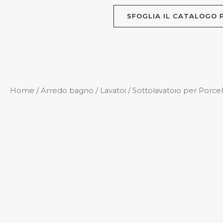
Vai
SFOGLIA IL CATALOGO P
al
contenuto
Home
/
Arredo bagno
/
Lavatoi
/ Sottolavatoio per Porcell