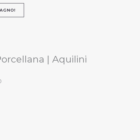
BAGNO!
orcellana | Aquilini
0