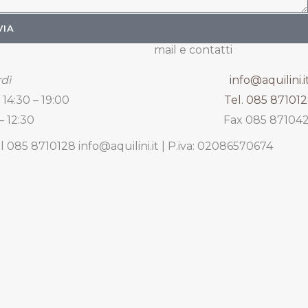
VIA
mail e contatti
dì
info@aquilini.i
 14:30 – 19:00
Tel. 085 87101
– 12:30
Fax 085 87104
l 085 8710128 info@aquilini.it | P.iva: 02086570674