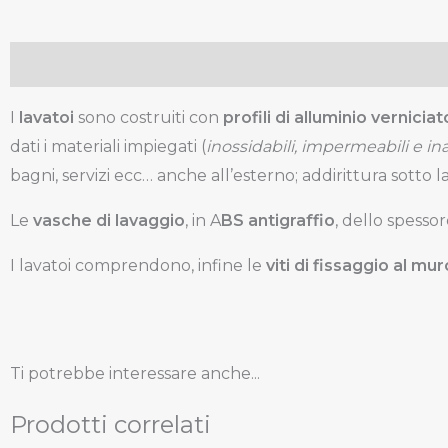
Descrizione
I
lavatoi
sono costruiti con
profili di alluminio vernicia
dati i materiali impiegati (
inossidabili, impermeabili e inal
bagni, servizi ecc… anche all’esterno; addirittura sotto l
Le
vasche di lavaggio
, in A
BS antigraffio
, dello spessor
I lavatoi comprendono, infine le
viti di fissaggio al mur
Ti potrebbe interessare anche...
Prodotti correlati