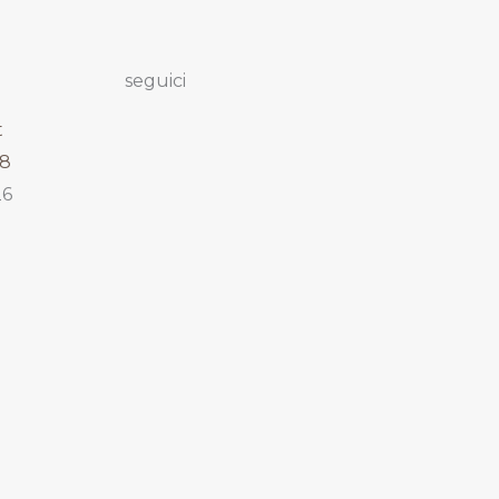
seguici
t
28
26