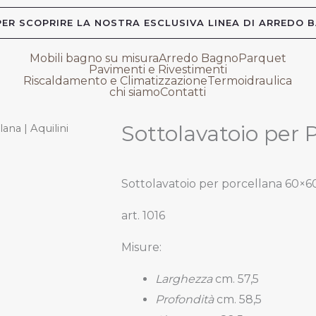
ER SCOPRIRE LA NOSTRA ESCLUSIVA LINEA DI ARREDO 
Mobili bagno su misura
Arredo Bagno
Parquet
Pavimenti e Rivestimenti
Riscaldamento e Climatizzazione
Termoidraulica
chi siamo
Contatti
Sottolavatoio per P
ana | Aquilini
Sottolavatoio per porcellana 60×6
art. 1016
Misure:
Larghezza
cm. 57,5
Profondità
cm. 58,5