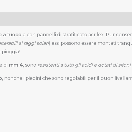
to a fuoco
e con pannelli di stratificato acrilex. Pur cons
terabili ai raggi solari
) essi possono essere montati tranq
a pioggia!
e di
mm 4
, sono
resistenti a tutti gli acidi e dotati di sifoni
o
, nonché i piedini che sono regolabili per il buon livell