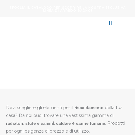
Vai
SFOGLIA IL CATALOGO PER SCOPRIRE LA NOSTRA ESCLUSIVA
al
LINEA DI ARREDO BAGNO!
contenuto
RISCALDAMENTO E
CLIMATIZZAZIONE
Devi scegliere gli elementi per il
della tua
riscaldamento
casa? Da noi puoi trovare una vastissima gamma di
,
i,
e
. Prodotti
radiatori
stufe e camin
caldaie
canne fumarie
per ogni esigenza di prezzo e di utilizzo.