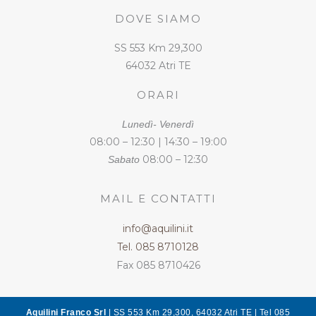
DOVE SIAMO
SS 553 Km 29,300
64032 Atri TE
ORARI
Lunedì- Venerdì
08:00 – 12:30 | 14:30 – 19:00
08:00 – 12:30
Sabato
MAIL E CONTATTI
info@aquilini.it
Tel. 085 8710128
Fax 085 8710426
Aquilini Franco Srl
| SS 553 Km 29,300, 64032 Atri TE | Tel 085